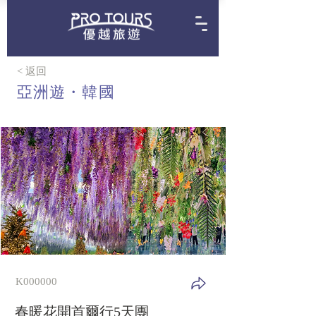
< 返回
亞洲遊・韓國
K000000
春暖花開首爾行5天團