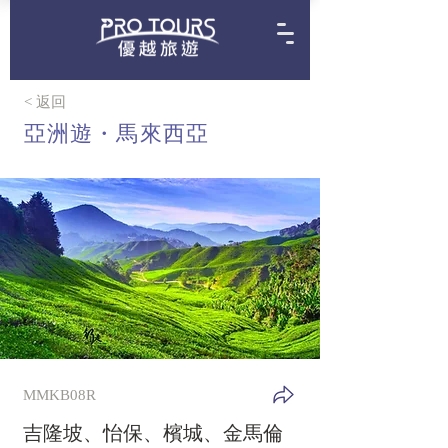
< 返回
亞洲遊・
馬來西亞
MMKB08R
吉隆坡、怡保、檳城、金馬倫