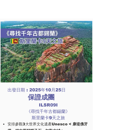
出發日期 : 2025年10月25日
保證成團
​
ILSR09I
《尋找千年古都錫蘭》
斯里蘭卡9天之旅
安排參觀3大世界文化遺產Unesco <
康堤佛牙