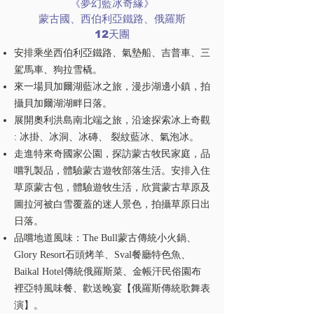
《夢幻藍冰奇緣》
蒙古國、西伯利亞鐵路、俄羅斯
12天團
安排乘坐西伯利亞鐵路、氣墊船、吉普⾞、三
駕⾺⾞、狗拉雪橇。
來⼀場⾙加爾湖藍冰之旅，漫步湖邊⼩鎮，拍
攝⾙加爾湖湖畔⽇落。
展開奧利洪島南北端之旅，沿途探索冰上奇觀
: 冰掛、冰洞、冰磚、 裂紋藍冰、氣泡冰。
⾛進特來奇國家公園，探訪蒙古牧⺠家庭，品
嚐乳製品，體驗蒙古遊牧部落生活。安排⼊住
草原蒙古包，體驗遊牧⽣活，欣賞蒙古草原及
圖拉河被⽩雪覆蓋的迷⼈景⾊，拍攝草原⽇出
⽇落。
品嚐地道⾵味：The Bull蒙古傳統小火鍋、
Glory Resort石頭烤羊、Sval餐廳特色魚、
Baikal Hotel傳統俄羅斯菜、金帳汗民俗園布
裡亞特風味餐、歡送晚宴【俄羅斯傳統歌舞表
演】。