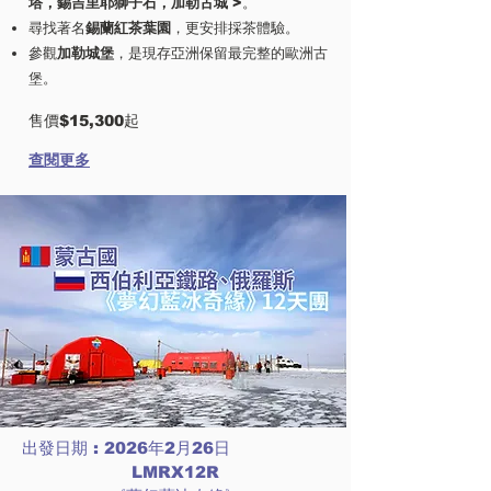
塔，錫吉里耶獅子石，加勒古城
>。
尋找著名
錫蘭紅茶葉園
，更安排採茶體驗。
參觀
加勒城堡
，是現存亞洲保留最完整的歐洲古
堡。
售價$15,300起
查閱更多
出發日期 : 2026年2月26日
LMRX12R