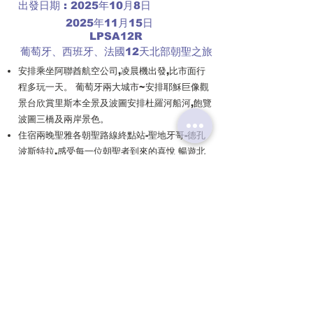
出發日期 : 2025年10月8日
2025年11月15日
LPSA12R
葡萄牙、西班牙、法國12天北部朝聖之旅
安排乘坐阿聯酋航空公司,凌晨機出發,比市面行
程多玩一天。 葡萄牙兩大城市~安排耶穌巨像觀
景台欣賞里斯本全景及波圖安排杜羅河船河,飽覽
波圖三橋及兩岸景色。
住宿兩晚聖雅各朝聖路線終點站-聖地牙哥-德孔
波斯特拉,感受每一位朝聖者到來的喜悅 暢遊北
部巴斯克地區兩大城市畢爾包,參觀畢爾包古根漢
美術館及比斯開橋(世界第一條鋼塑橋)及聖 巴斯
塞提安美食之都,細味當地米之蓮餐廳和
PINCHOS 小吃。
特別安排多個世界文化遺產參觀,比斯開橋,盧戈
羅馬古城牆,聖地亞哥主教堂,桑坦德龍脊海岸,巴
塞隆納聖家族教堂,大飽眼福。
欣賞西法邊境,比利牛斯山,更安排暢遊法國小鎮
波城,這裏曾是拿破崙度假的地方,更參觀天主教
小 國安道爾,感受不一樣的小國風情