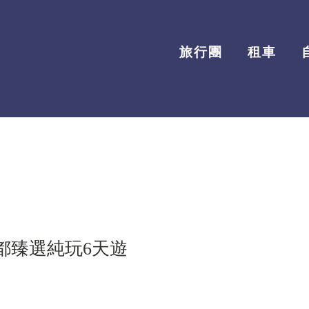
旅行團
租車
都臻選純玩6天遊