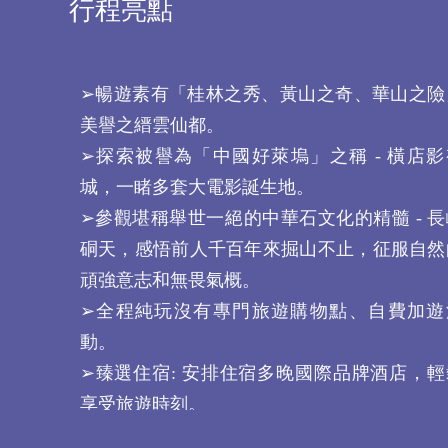
行程亮點
➢暢遊素有「桂林之秀、黃山之奇、華山之險
美譽之縉雲仙都。
➢探索被譽為「中國好萊塢」之稱 - 橫店影
城，一睹多套大電影誕生地。
➢參觀堪稱舉世一絕的中華石文化的精髓 - 長
硐天，感悟前人千百年來掘山不止，征服自然
頑強意志和無畏氣概。
➢全程純玩沒有專門旅遊購物點、自費加遊
動。
➢臻選住宿: 安排住宿多晚國際品牌酒店，輕
享受旅遊時刻。