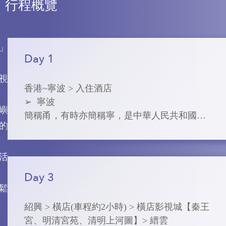
行程概覽
」
Day 1
視
香港~寧波 > 入住酒店

➢  寧波

嶼
簡稱甬，有時亦簡稱寧，是中華人民共和國東
的
南沿海重要的港口城市、浙江第二大城市、長
江三角洲南翼經濟中心和國家歷史文化名城。
寧波市位於浙江省東部，全市陸地面積9365.58
活
平方千米。寧波建城於738年，擁有長期的經商
Day 3
傳統，寧波商幫是全國聞名的商幫。航運和對
鬆
外交流歷史悠久，最遠可以上溯至戰國，是海
紹興 > 橫店(車程約2小時) > 橫店影視城【秦王
上絲綢之路的重要門戶。
宮、明清宮苑、清明上河圖】> 縉雲
