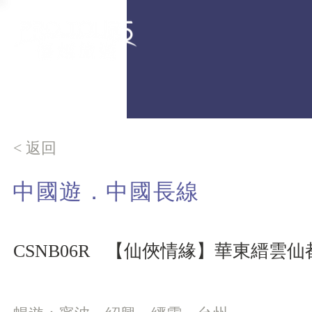
< 返回
中國遊．中國長線
CSNB06R
【仙俠情緣】華東縉雲仙