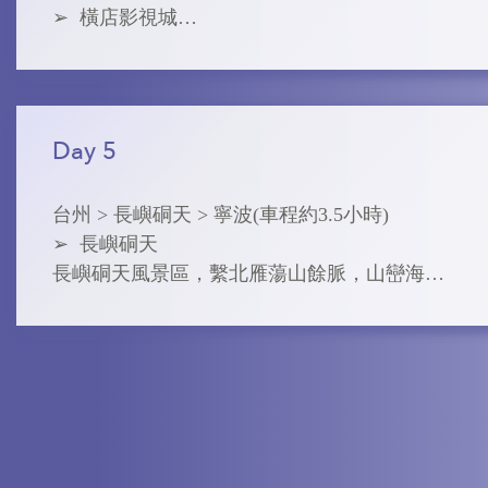
➢  橫店影視城

橫店影視城位於浙江中部東陽市境內，是目前
中國最大的影視拍攝基地，被譽為「中國好萊
塢」。大多數中國的古裝影視作品都在這裡取
景拍攝，如大家耳熟能詳的《英雄》、《無
Day 5
極》、《宮》和《步步驚心》等。在這裡不僅
可以隨處碰到劇組和明星，甚至在街頭巷尾或
台州 > 長嶼硐天 > 寧波(車程約3.5小時)

者某個街角的餐廳裡，都有人談論拍戲或者背
➢  長嶼硐天

誦劇本。

長嶼硐天風景區，繫北雁蕩山餘脈，山巒海​​拔
橫店影視城其實不是一個城，而是一個鎮，由
約150公尺左右，屬於低山丘陵。 《嘉慶太平
十幾個分佈在橫店鎮內外的大小景區組成，這
縣志地輿三》載：「嶼不甚大而最有名，並石
些景點加起來統稱為橫店影視城。
蒼、黃監或統稱『長嶼』。」長嶼因風巒蜿蜒
起伏，猶如海上一座狹長的島嶼而得名。風景
區總面積為16.18平方公里，長嶼硐天由八仙
岩、雙門硐、崇國寺和野山四大景區組成，其
中八仙岩、雙門硐以硐群景觀為主。長嶼硐群