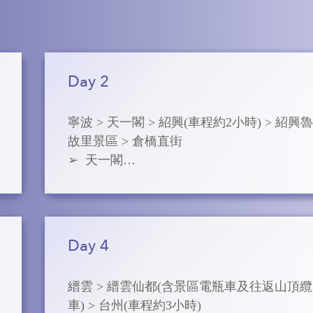
Day 2
寧波 > 天一閣 > 紹興(車程約2小時) > 紹興
故里景區 > 倉橋直街

➢  天一閣

坐落在浙江省寧波市月湖之西的天一街，是
國現存最古老的私人藏書樓，也是世界上現
歷史最悠久的私人藏書樓之一。是一個以藏
文化為核心，集藏書的研究、保護、管理、
Day 4
列、社會教育、旅遊觀光於一體的專題性博
館。現藏古籍達30餘萬卷，還收藏大量的字
縉雲 > 縉雲仙都(含景區電瓶車及往返山頂纜
畫、碑帖以及精美的地方工藝品。乾隆三十
車) > 台州(車程約3小時)

年，下詔開始修撰《四庫全書》，范欽的八