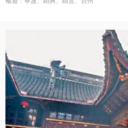
暢遊：寧波、紹興、縉雲、台州