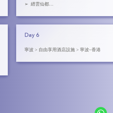
➢  縉雲仙都

孫范懋柱進獻所藏之書，於是乾隆皇帝敕命
麗水市縉雲仙都景區位於 浙江省 麗水市，
繪天一閣的房屋、書櫥的款式，興造了著名
玄宗李隆基驚嘆“真乃仙人薈萃之都也”並乘
的“南七閣”，用來收藏所撰修的七套《四庫
禦書“仙都”兩字而得名。 縉雲仙都景區，素
書》，天一閣也從此名聞全國。
「桂林之秀、黃山之奇、華山之險」美譽。 
Day 6
書記載為軒轅黃帝鑄鼎覬百神和駕龍升天的
方。從東晉開始，人們就在鼎湖峰旁建立了
寧波 > 自由享用酒店設施 > 寧波~香港
雲堂，作為祭拜黃帝的場所。唐天寶七年（7
年），唐明皇李隆基下旨敕改繕雲山為仙都
山、縐雲堂為黃帝祠宇，並把民間聯合族祭
帝的形式上升到官方祭祀。因而與陝西黃帝
一道形成了「北陵南祠」的格局，仙都黃帝
宇成為 南方祭祀朝拜軒轅黃帝、共訴同根同
的重要場所。