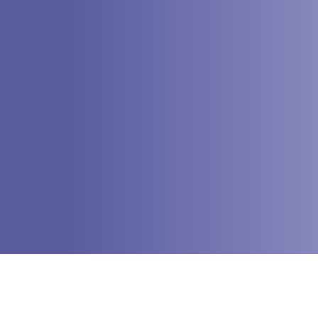
是自南北朝以來人工開採石板後留下來的景
觀，迄今已有1500多年的歷史。 「雖由人作，
若宛天成」。千百年來，長嶼一釬一錘的鑿
擊，取出了上億立方的石材，現留下了28個硐
群， 1314個形態各異的硐窟。長嶼硐天雖沒有
自然溶洞般的鐘乳、石幔，而依勢取石留下的
石硐風景或如古鐘、或如覆鍋、或如桶壁、或
如巨獸，千姿百態。其硐有的孤立，有的串
連，有的環生相疊，有的幾硐並對峙，深幽曲
折，雄偉險奇。硐內凝灰岩削壁成廊，天窗頂
空，石架懸橋，層疊有致，變幻莫測，宛若岩
石的迷宮。位於觀夕洞景區的岩洞音樂廳更顯
造化之神奇，勿用電聲設備就具有立體聲
效。“長嶼硐天，世界罕見”，集雄、險、奇、
巧、幽為一體，成為獨具魅力的風景旅遊勝
地。 遊覽長嶼硐天，可以目睹堪稱舉世一絕的