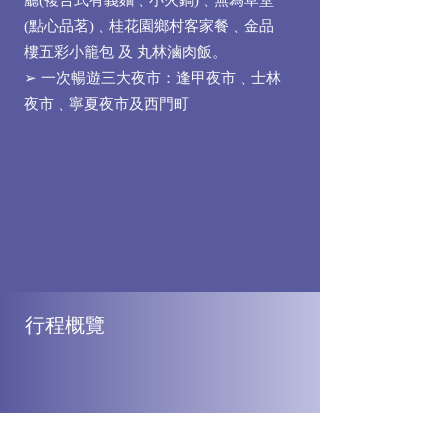
廳(複合式有義麵﹑小火鍋)﹑無為草堂
(點心品茗)﹑桂花園鄉村客家餐﹑金品
樓五彩小籠包 及 丸林滷肉飯。
➢ 一次暢遊三大夜市：逢甲夜市﹑士林
夜市﹑寧夏夜市及西門町
行程概覽