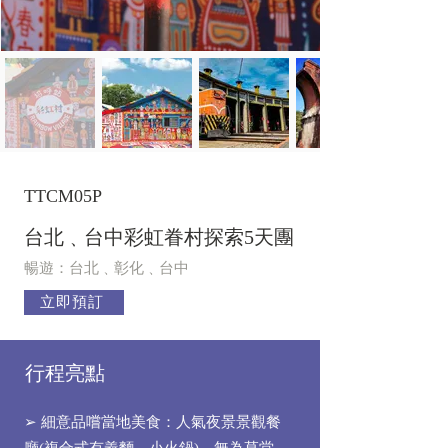
TTCM05P
台北﹑台中彩虹眷村探索5天團
暢遊：台北﹑彰化﹑台中
立即預訂
行程亮點
➢ 細意品嚐當地美食：人氣夜景景觀餐