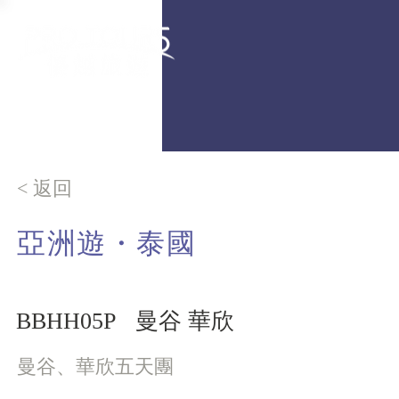
< 返回
亞洲遊
・
泰國
BBHH05P
曼谷 華欣
曼谷、華欣五天團