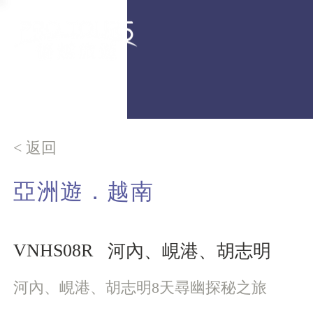
< 返回
亞洲遊．越南
VNHS08R
河內、峴港、胡志明
河內、峴港、胡志明8天尋幽探秘之旅