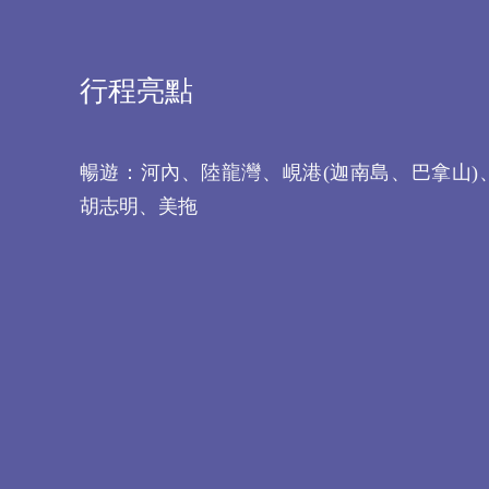
行程亮點
暢遊：河內、陸龍灣、峴港(迦南島、巴拿山)
胡志明、美拖