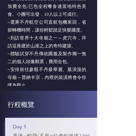
加費全包/已包全程餐食連當地特色美
食。小團可出發．10人以上可成行。
~選乘不丹航空公司直航包機來回，省
卻轉機時間，讓你輕鬆踏足快樂國度。
~到訪世界十大寺廟之一～虎穴寺，拜
訪這座建於山崖之上的奇特建築。
~體驗試穿不丹傳統國服及製作獨一無
二的個人頭像郵票，費用全包。
~安排前往參觀不丹最華麗、最浪漫的
寺廟～普納卡宗，內裡的裝潢將會令你
嘆為觀止。
~探訪不丹最具代表性的動物、「羊頭
牛身」、「不丹國獸」～塔金。
行程概覽
Day 1