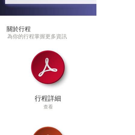
嘉玲亦是於這裡舉行其世紀婚禮。

山脈。

在不丹語中的意思是「堡壘上的珠
及牛的骨頭創造，加上數量稀有，
*** 登上虎穴寺約需三個小時，而
➢尼姑庵

➢ 普納卡宗

寶」。日蓬堡始建於1644 年，曾被
所以塔金被不丹政府列為國家一級
且登山路段比較崎嶇、不平坦，以
【廷布】

它坐落在一個海拔1550米的山頂
建於1657年，座落於波河(父親河)
用做保衛帕羅河谷的堡壘，亦曾被
保護動物。

及需要走上多級階梯才能到達，建
LNPB06R~  3 星級 Hotel Bhutan酒
上，提供了對普納卡山谷和旺杜福
和莫河(母親河)的交匯處，號稱是
用作地方政府的辦公機關，包括國
​關於行程
議團友當天穿著輕便服裝及舒適的
店或同級 

德朗山谷的壯麗景色。這座尼姑庵
不丹最美麗的寺廟，亦是不丹國王
民議會的會議大廳和地方法院都曾
為你的行程掌握更多資訊
鞋子，請根據自身的身體情況，選
LNPL06R~  5 星級DusitD2 Yarkay 
建築群包含一座令人驚艷的白色塗
加冕及舉辦大婚之地，所以亦有
建在這裡。

【廷布】

擇放棄行程。另外，由於虎穴寺地
酒店或同級
裝佛塔，是模仿尼泊爾標誌性的博
「幸福皇宮」之美譽。

於指定時間集合，乘客不丹航空客
LNPB06R~ 3 星級 Hotel Bhutan酒店
處的海拔過高，氣溫變化大，建議
達拿佛塔而建的。這座寺廟最初是
機飛往香港。由於航班於第七天凌
或同級 

隨身帶備外套。***

為尼姑們建立的佛教學院，目前有
【普納卡】

晨時分抵港，需購買7天之旅遊保
LNPL06R~ 5 星級DusitD2 Yarkay 酒
大約120位尼姑居住在這裏。您將有
LNPB06R~ 3 星級 Vara Hotel 或同級

險。敬請留意。
店或同級
➢虎穴寺

機會近距離觀察和瞭解尼姑們的精
LNPL06R~ 5 星級 Uma Punakha 或
依附懸崖而建的虎穴寺鄰近不丹西
神生活。

同級
部城市帕羅，所在地於八世紀時為
一處修行冥想的洞穴，公元 1692 年
行程詳細
【帕羅】

開始在洞穴之上築起寺廟，傳說藏
LNPB06R~ 3 星級 Kichu Resort 或
查看
傳佛教開山祖師蓮花生大師曾騎虎
同級

降臨那裡降魔伏妖而得名。

LNPL06R~ 5 星級 Le Meridien Paro
或同級