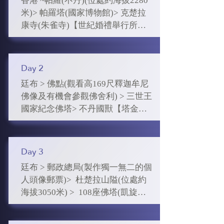
香港 ~帕羅(不丹)(位處約海拔2280
米)> 帕羅塔(國家博物館)> 克楚拉
康寺(朱雀寺)【世紀婚禮舉行所在
地】> 大昭寺 > 廷布

Hong Kong-Paro(Bhutan)-Ta 
Dzong(National Museum)-Kyichu 
Day 2
Lhakhang-Jokhang Lhakhang-
廷布 > 佛點(觀看高169尺釋迦牟尼
Thimphu

佛像及有機會參觀佛舍利) > 三世王
國家紀念佛塔> 不丹國獸【塔金】
是日凌晨集合於香港國際機場集
自然保護區 > Changlim ithang球場
合，乘客機飛往不丹王國西部的一
及射箭 > 不丹傳統手工藝品商場及
座城市，也是帕羅宗的首府~帕羅 
工藝品街

。

Day 3
Thimphu-Buddha Point(Big 
廷布 > 郵政總局(製作獨一無二的個
Buddha)-National Memorial 
➢ 帕羅

人頭像郵票)>  杜楚拉山隘(位處約
Chorten-Motithang Takin Preserve-
位於不丹西部的一座城市，曾是不
海拔3050米) >  108座佛塔(凱旋佛
Changlimithang Stadiun & Archery 
丹的西部政治中心，並與西藏有著
塔) >  普納卡 (不丹古都)>  普納卡
Grounf -Bhutan Handicraft 
悠久的商貿關係。

宗(安排入內參觀)

Emporium and Authentic Bhutanese 