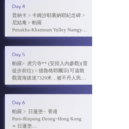
Thimphu-General Postal Office-Do 
Crafts Street

Day 4
➢帕羅塔(國家博物館)

Chula Pass-108 Druk Wanyal 
曾被用作瞭望塔，1968年被不丹政
普納卡 > 卡姆沙耶裏納耶紀念碑 > 
Chorten-Punakha-Punakha 
➢ 三世王國家紀念佛塔

府改為國家博物館，藏有多達3000
尼姑庵 > 帕羅

Dzong(Inernal Visit)

原本是不丹第三代國王晉美‧多吉‧旺
件藝術品及文物。

Punakha-Khamsum Yulley Namgyal 
楚克為了祈求世界和平而建造的，
Choeten - Sangchen Dorji Lhundrup 
➢ 郵政總局

可惜他後來不幸離世，佛塔亦變成
➢ 克楚拉康寺

Nunnery -Paro

不丹是著名的郵票大國，其郵票的
紀念他對國家作出的重大貢獻及功
又名朱雀寺，是不丹最古老、最神
設計、印制和材質等方面都很出
Day 5
績，現在是廷布人經常會前往做朝
聖的寺院之一，寺廟內珍藏了許多
➢卡姆沙耶裏納耶紀念碑

色，當中更可以製作專屬自己的個
拜的地方。

帕羅>  虎穴寺** (安排入內參觀)(需
珍貴的宗教文物。克楚拉康寺是一
這座 4 層樓高的佛塔, 每個建造細節
人頭像郵票作為紀念。

徒步前往) > 德魯格耶爾宗(可遠眺
座雙寺廟建築，第一個寺廟建於638
都取自佛經, 而非現代建築技術,一
➢108座佛塔

➢ 不丹國獸【塔金】自然保護區

觀賞海拔達7329米，被不丹人民稱
年，而於1938年，AshiKesang王后
共花了 9 年的時間完全, 庇祐國家的
又稱凱旋佛塔，是不丹第四世國王
是不丹唯一的動物園。「塔金」即
為聖山的珠穆拉里女神峰)> 體驗試
指導在這古寺廟旁建造了一座風格
佛塔，它是唯一一座全部供奉各類
為了紀念在剿滅不丹南部反政府武
是「羊頭牛身」的意思，正式學名
穿不丹傳統國服(Kira & Gho)(費用
相同的新寺院。此後，克楚拉康寺
護法神的佛塔，是喜馬拉雅山國避
裝中喪生的士兵，同時亦祈求世界
為「羚牛」，它的相貌獨特，頭似
全包)> 帕羅

不僅成了當地人民朝拜的神聖之地
災避難的聖地，用來祈求不丹祥和
Day 6
和平，祈求神靈的庇佑。佛塔主要
羊、角似鹿、體似牛、尾似驢，有
Paro-Taktshang Monastery(Internal 
之外，還成為不丹王室舉行慶典的
安寧。 塔頂的釋迦牟尼佛像據傳曾
是以白色為主，每座的外表也相
帕羅 >  日蓬堡~  香港

「四不像」之稱，是世上公認的稀
Visit)- Dzong-Traditional Costume 
重要場所。寺廟內珍藏了許多珍貴
開口說話。站在塔頂俯瞰整個普納
似，構成壯觀的景像。如果天氣情
Paro-Rinpung Dzong~Hong Kong

有動物，目前在不丹境內大約僅剩
(KIRA & GHO)

的宗教文物。香港藝人梁朝偉及劉
卡谷地的景色，美麗絕倫。

況許可，這裡更可遠眺喜馬拉雅山
➢ 日蓬堡

下300隻。傳說是不丹著名喇嘛用羊