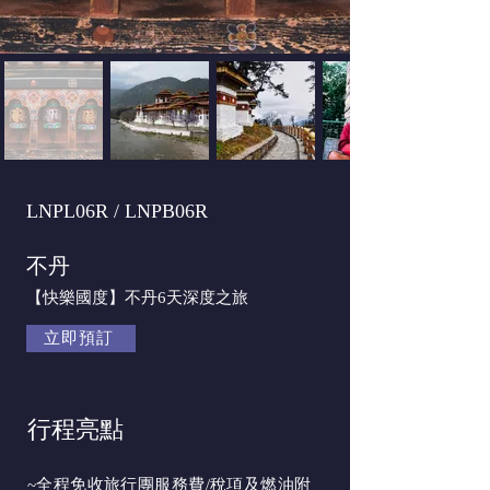
LNPL06R / LNPB06R
不丹
【快樂國度】不丹6天深度之旅
立即預訂
行程亮點
~全程免收旅行團服務費/稅項及燃油附