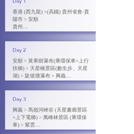
Day 1
香港 (西九龍) >(高鐵) 貴州省會-貴
陽市 > 安順

貴州

這裏四季分明，冬無嚴寒、夏無酷
暑，2007 年被評為中國避暑之都，
森林覆蓋率高，降雨量豐富。實為
Day 2
夏季休閒度假的天堂。

安順 > 黃果樹瀑布(乘環保車+上行
扶梯) > 天星橋景區(數生步、天星
安順

湖) > 陡坡塘瀑布 > 興義

安順是一個歷史文化悠久的城市，
黃果樹瀑布

是世界喀斯特風光旅遊優選地區，
黃果樹瀑布是 86 版《西遊記》的取
地表峰林、峰叢、石林、石牙、岩
景地，因兩岸生長著“黃果樹”而得
Day 3
溶瀑布等隨處可見，地下溶洞、暗
名。瀑布周圍植被茂密，峽谷、溶
河、伏流等星羅棋佈。

興義 > 馬嶺河峽谷 (天星畫廊景區
洞、石林、石柱比比皆是，屬典型
+上下電梯) > 萬峰林景區 (乘環保
的喀斯特地貌。以黃果樹瀑布為核
安順 : 5 星標準萬綠城鉑瑞茲或奧維
車) > 紫雲

心，在上下游河段，有風格各異的
酒店 或同級
馬嶺河峽谷 (國家級風景名勝區)
