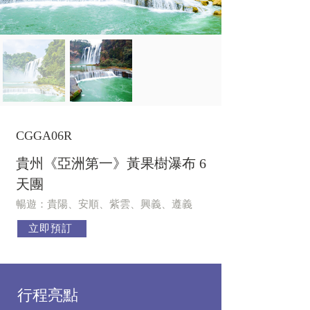
CGGA06R
貴州《亞洲第一》黃果樹瀑布 6
天團
暢遊：貴陽、安順、紫雲、興義、遵義
立即預訂
行程亮點