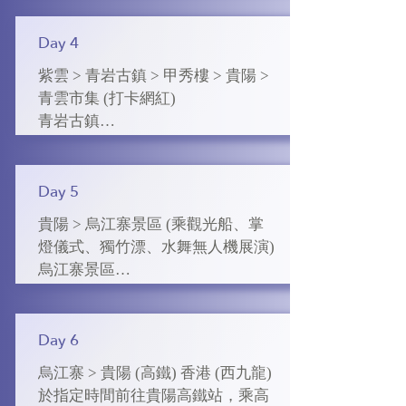
瀑布 18 個，以雄、奇、險、秀著
馬嶺河峽谷交織成群的瀑布氣勢磅
稱，是世界上超大的瀑布群。

薄，尖峭的錐峰密集叢生，兩岸峰
Day 4
林之中，還有古廟、古橋、古戰
天星橋景區

紫雲 > 青岩古鎮 > 甲秀樓 > 貴陽 > 
場、古驛道等人文景觀，充滿了古
天星橋風景區位於黃果樹大瀑布下
青雲市集 (打卡網紅)

野的情趣和神秘幽深的色彩。天星
游，分為天星盆景區、天星洞和水
青岩古鎮

畫廊是峽谷景區精華核心部分，它
上石林三大區，這裡主要觀賞石、
這裏有數百年遺留下的古城門、古
以規模宏大的瀑布群和岩頁壁掛形
樹、水的美妙結合，是水上石林變
牌坊、青石小街，古廟等等.明清鎮
成主要景觀特色，堪稱一絕。

化而成的天然景區。如果說黃果樹
街風貌至今保存完好，尚存石牌坊
Day 5
大瀑布的特點是氣勢雄偉浩大，天
雕鏤精工，風格各異。

萬峰林景區

貴陽 > 烏江寨景區 (乘觀光船、掌
星橋區則是玲瓏秀美。

萬峰林以氣勢宏大， 造型美， 峰岩
燈儀式、獨竹漂、水舞無人機展演)

甲秀樓

奇特的典型喀斯特朋盆穀峰林地貌
烏江寨景區

興義 : 5 星標準國龍雅閣酒店 或 富
甲秀樓座落在貴陽市母親河南明河
而著稱。峰林的特點是呈現高原喀
漫遊烏江寨景區，依託於恬靜的山
康國際酒店或同級
上，是貴陽市的市徽也是標志性建
斯特山峰陣型式，山峰連延宛若兵
水自然環境和濃厚黔北村寨民俗氛
築，始建於明萬曆年間，建樓以培
陣。壩子西側可看到一片姿態萬千
圍，結合自然山勢與河道地形綜合
Day 6
風水，區“科甲挺秀”之意。

的峰林，峰與峰或連或斷，參差錯
整治，修繕、複建和改建，呈現出
烏江寨 > 貴陽 (高鐵) 香港 (西九龍)

落，峻秀挺拔，令人賞心悅目。

一幅黔北民居群落畫卷。暮色將
貴陽 : 5 星標準  福朋喜來登 或格蘭
於指定時間前往貴陽高鐵站，乘高