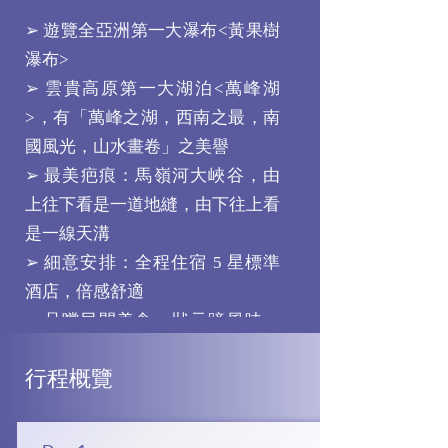
➢ 遊覽全亞洲第一大瀑布<黃果樹
瀑布>
➢ 雲貴高原第一大湖泊<萬峰湖
>，有「萬峰之湖，西南之最，南
國風光，山水畫卷」之美譽
➢ 最美疤痕：馬嶺河大峽谷，由
上往下看是一道地縫，由下往上看
是一線天溝
➢ 細意安排：全程住宿 5 星標準
酒店，倍感舒適
➢ 品嚐民間美食：狀元蹄風味、
烏江魚風味、黔菜風味、峰林農家
行程概覽
宴
➢ 全程無自費加遊專案、舒心出
行。