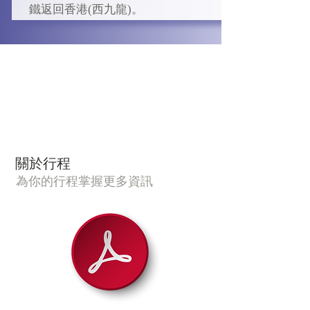
至，我們將參觀掌燈儀式，並乘船
雲天 或 希爾頓惠庭酒店 或同級
鐵返回香港(西九龍)。
興義 : 5 星標準國龍雅閣酒店 或 富
夜遊烏江，觀賞壯美的烏江夜景，
康國際酒店 或同級
更可觀賞無人機展演、參加篝火晚
會，感受新農村的生活氣息。

烏江寨 : 5 星標準烏江寨幕山酒店或 
廻龍灣酒店或同級
​關於行程
為你的行程掌握更多資訊