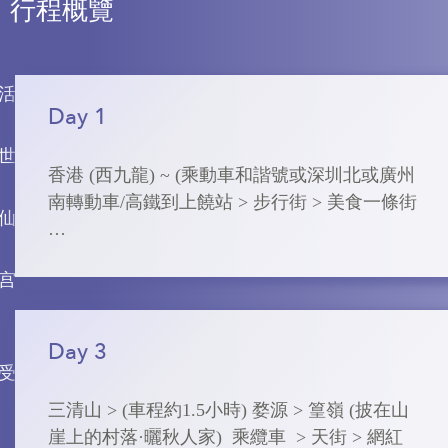
行程概覽
活
Day 1
世
香港 (西九龍) ~ (乘動車和諧號或深圳北或廣州
南轉動車/高鐵到上饒站 > 步行街 > 美食一條街

仙
➢  上饒

瓷宫
上饒市位於江西省東北部，這裡四季分明，風
光秀麗。中部三清山，挺拔秀麗。婺源的自然
植被保存完好，存有大量古樹、古溶洞、古建
Day 3
築、古文物，一派美麗的田園風光。鄱陽湖的
受
青山碧水，葛仙山的道觀香火，楓澤湖的嬉水
三清山 > (車程約1.5小時) 婺源 > 篁嶺 (披在山
鴛鴦，充滿文化氣息的鵝湖書院、信江書院等
崖上的村落·曬秋人家)  乘纜車  > 天街 > 網紅
展現了上饒市的魅力。
