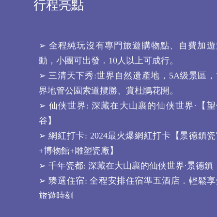
行程亮點
➢ 全程純玩沒有專門旅遊購物點、自費加遊
動，小團可出發．10人以上可成行。
➢ 三清天下秀:世界自然遗產地，5A级景區，
界地管公園索道攬勝、賞杜鵑花開。
➢ 仙侠世界: 深藏在大山裹的仙侠世界·【望
谷】
➢ 網紅打卡: 2024最火爆網紅打卡【景德鎮
+博物館+雕塑瓷廠】
➢ 千年瓷都: 深藏在大山裹的仙侠世界·景德鎮
➢ 臻選住宿: 全程安排住宿準五酒店．輕鬆享
旅遊時刻
➢ 樂享美食: 品嚐多餐特色地道美食