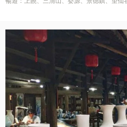
暢遊：上饒、三清山、婺源、景德鎮、望仙