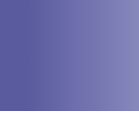
位於嶺景區水口林方位，-條"坡面上的街道”，
➢ 望仙谷

中央水流從上而下，十分靈動，兩旁便是商鋪
一個建在懸崖上的神仙小鎮，現實中的仙俠世
林立，隨處可見的鮮花植物，雅致的亭臺樓
界，四面環山，宛如與世隔絕的世外桃源。隨
閣，正是江南水鄉。

處可見古橋溪水、卵石飛瀑，還有青崖石階及
掛在懸崖邊的民宿嗎？今次帶大家來到「望仙
【婺源】 5星標準 : 婺源鑫邦酒店或婺源國際
谷」，除了欣賞原汁原味的贛家土建築外，還
酒店或同級
可遊走青雲橋、尋仙路及三疊水等景點，入住
打卡熱點懸崖酒店，感受贛家綺麗山水風情，
享受愉悅身心的放鬆之旅。

【上饒】5星標準 : 上饒觀堂或鑫邦國際或同級