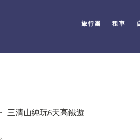
旅行團
租車
 三清山純玩6天高鐵遊