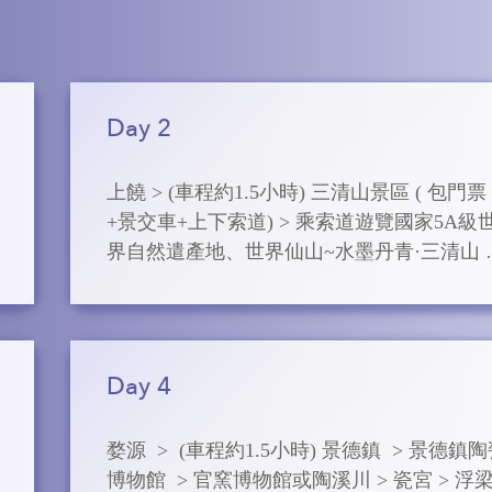
Day 2
上饒 > (車程約1.5小時) 三清山景區 ( 包門票
+景交車+上下索道) > 乘索道遊覽國家5A級
界自然遣產地、世界仙山~水墨丹青·三清山 >
高空棧道·東西海岸】 > 【南絕·南清園】

➢ 三清山風景區

是一座道教名山，被譽為「西太平洋邊緣最
Day 4
麗的花崗岩」，走在三清山，移步入畫中。
清山的顏值真是很高，遊走在山中，運氣好
婺源  >  (車程約1.5小時) 景德鎮  > 景德鎮
話，可以看到三清山最美的一面，雲山霧海
博物館  > 官窯博物館或陶溪川 > 瓷宮 > 浮
在形狀奇特的山峰之間翻滾，山峰被渲染得