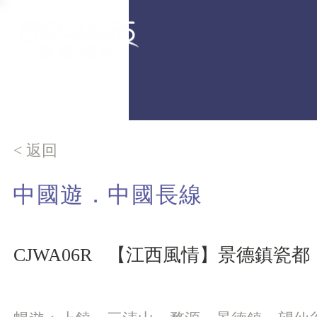
< 返回
中國遊．中國長線
CJWA06R
【江西風情】景德鎮瓷都・