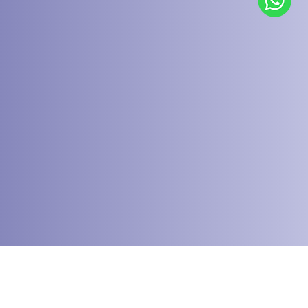
只有兩千多平方米，現在上饒市博物館已經
➢ 浮梁古縣衙

到了上萬平方米。

浮梁古城位於景德鎮市郊，距離景德鎮市區
里。現存浮梁古縣衙，建于清朝道光年間，
➢ 上饒集中營

今170年，占地64495平方公尺，規模宏偉，
聞名於世的上饒集中營，是國民黨1941年1
我國江南唯一保存完整的封建時代縣級衙署
發動震驚中外的皖南事變之后，同年3月在
有“中國第一縣衙”、“江南第一衙”之美稱。
上饒周田、茅家嶺、李村、七峰岩等地設立
保留中軸線上的照壁、頭門、儀門、衙院、
一座規模龐大的法西斯式人間地獄。這裡當
堂、二堂及三堂，基本保持了縣衙原有風貌
監獄四周架設起鐵絲網，負責管理的是軍統
整座建築坐北朝南，錯落有致，廊道相接，
澤系特務。第三戰區特務團調遣一個加強排
然一體，莊嚴和輕鬆並存，厚重與俏雅生輝。
任看守，監獄門外有荷槍實彈的衛兵日夜站
崗。
【景德鎮】5星標準 : 開元名庭酒店或同級