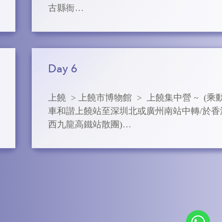
古縣衙

淡明滅，如同置身人間仙境，難怪說是「江
第一仙峰」。

➢  景德鎮

它是唐宋時期興起，至明清時鼎盛的瓷器藝
【三青山 】 5星標準 : 開元名都酒店或同級
之城，建城已有1700餘年，因北宋景德年間
Day 6
始燒制御用瓷器而得名，素有「瓷都」之稱
該地瓷器造型優美、品種繁多、裝飾豐富、
上饒  > 上饒市博物館  >  上饒集中營 ~  (乘
格獨特，以「白如玉，明如鏡，薄如紙，聲
車和諧上饒站至深圳北或廣州南站中轉/於香
磬」著稱。其青花瓷、玲瓏瓷、粉彩瓷、色
西九龍高鐵站散團)

瓷，合稱景德鎮四大傳統名瓷。

➢  上饒市博物館

➢ 中國陶瓷博物館

上饒市博物館位於上饒市的相府路，是江西
博物館藏文物藏品自新石器時代陶器和漢唐
重點保護文物單位。這個上饒市博物館的歷
來各個不同歷史時期的陶瓷名品佳作三萬六
已經是非常的悠久了，不過現在的上饒市博
餘件，其中國家珍貴文物500餘件，涵括了
館是重新修建的新館，規模非常的大，外觀
鎮千年制瓷歷史長河中的代表品種。

是比較特殊。剛開始上饒市博物館的建築面