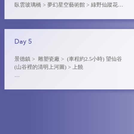
臥雲玻璃橋 > 夢幻星空藝術館 > 綠野仙蹤花溪
水街 > 坐纜車下山

【上饒】5星標準 : 上饒觀堂或鑫邦國際或同級
➢ 篁嶺

帶您體驗南方的“布達拉宮”。徽式商鋪林立，
Day 5
前店後坊，一幅流動的縮寫版“清明上河圖”。
家家戶戶屋頂曬盤雲集,繪就映襯曬秋小鎮”風
景德鎮 >  雕塑瓷廠 >  (車程約2.5小時) 望仙谷 
情畫。

(山谷裡的清明上河圖) > 上饒 

➢網紅臥雲玻璃橋

➢  雕塑瓷廠

索橋似玉帶將兩岸的梯田串接，體驗百米高空
景德鎮市雕塑瓷廠位於景德鎮東市區，距離市
玻璃棧道。俯看腳下梯田，感受未有過的俯
中心約6公里。近年來雕塑瓷廠通過轉型，成為
視。形成“窗銜篁嶺千葉匾，門聚梯田萬”的美
了一個集文化創意、旅遊、藝術交流於一體的
景。

綜合文化創意產業園區，吸引了大量遊客和藝
術愛好者前來參觀和體驗。

➢綠野仙蹤·花溪水街
