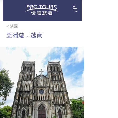
< 返回
亞洲遊．越南