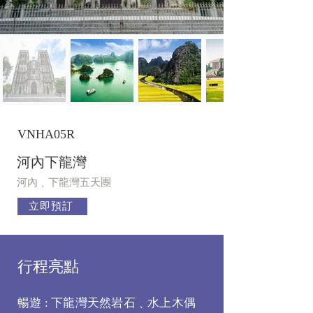
VNHA05R
河內下龍灣
河內﹑下龍灣五天團
立即預訂
行程亮點
暢遊 : 下龍灣天然岩石﹑水上木偶