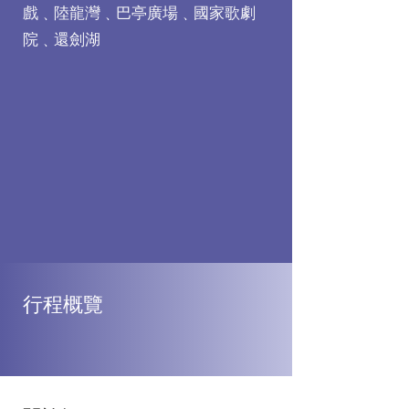
戲﹑陸龍灣﹑巴亭廣場﹑國家歌劇
院﹑還劍湖
行程概覽