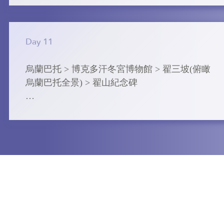
➢ 波蘭天主教堂

【奧利洪島】Villa Malina Hotel 或同級
教堂建於1758年，⾄今已有⼆百五⼗多年的歷
史，是沙皇政府年代爲當時被流放到此的波蘭
Day 11
政治犯所興建，⼜被稱作波 蘭⼈教堂，屬於晚
期哥德式建築⾵格，是⼀座規模較⼤的磚 紅⾊
烏蘭巴托 > 博克多汗冬宮博物館 > 翟三坡(俯瞰
的教堂

烏蘭巴托全景) > 翟⼭紀念碑

➢ 喀⼭聖⺟⼤教堂

➢ 博克多汗冬宮博物館

是伊爾庫茨克乃⾄整個西伯利亞地區最為華美
是由夏宮和冬宮組成，原來這裡是博格多汗八
的教堂。

世哲布尊丹巴居住和進行宗教活動的場所。夏
宮建於1893年，當時蒙古還是中國的領土，所
【烏蘭巴托】5星級 Best Western Premier 或同
以這裡是經過清朝政府批准而建造的，所以建
級
築風格包含了蒙藏風格和漢式風格的兩種。

➢ 翟山紀念碑

位於烏蘭巴托市南方的小山丘上，翟山紀念碑
是一個很有歷史紀念意義的地方，紀念碑是一