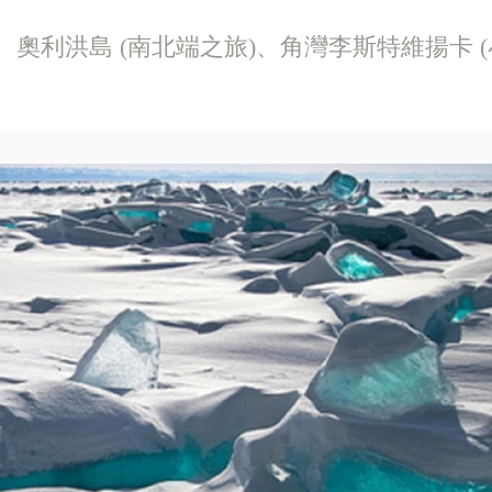
、奧利洪島 (南北端之旅)、角灣李斯特維揚卡 