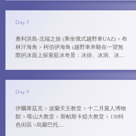
➢ ⾙加爾湖⽣態博物館

【西伯利亞鐵路】火車軟卧 (2人一廂) , 原有火
館內收藏許多古⽼的⽔⽣物及特有動物標本，
車4人一廂(本社將會安排二人一廂)
最著名的是⾙ 加爾湖海豹，牠是世界上唯⼀的
Day 7
淡⽔海豹，據說是在最後⼀ 次冰河期消退時被
困在湖中，最後逐漸演化適應淡⽔⽣活。

奧利洪島-北端之旅 (乘坐俄式越野⾞UAZ) > 布
林汗海角 > 柯伯伊海⻆ (越野⾞奔馳在⼀望無
【利斯特維揚卡】Baikal hotel 或同級
際的冰⾯上探索藍冰奇景：冰掛、冰洞、冰
磚。) > 三兄弟岩石 > 薩滿教聖⽯

➢ 奧利洪島北端之旅

乘坐越野⾞前往奧利洪島最北端柯伯伊海⻆，
Day 9
(沿途經過哈 蘭茨，三⾊⽔，三兄弟岩⽯，柯
伯伊海⻆，男孩⼭和⼥孩 ⼭及⾙加爾湖湖邊⾵
伊爾庫茲克 > 波蘭天主教堂 > 十二月黨人博物
光)。拍攝⼩⽊屋，⼈臉⼭，鱷⿂島、 村落、
館 > 喀山大教堂 > 斯帕斯卡婭大教堂 > 130特
沙灘怪松林、三⾊⽔、美麗的草原、紅岩⽯、
色街區 >烏蘭巴托

天氣 好的時候可以看到海豹。
