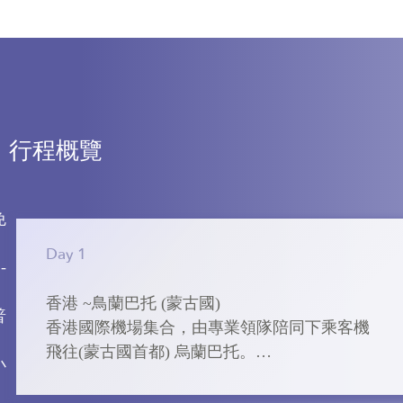
行程概覽
免
Day 1
-
香港 ~鳥蘭巴托 (蒙古國)

普
香港國際機場集合，由專業領隊陪同下乘客機
飛往(蒙古國首都) 烏蘭巴托。

小
➢ 烏蘭巴托 (蒙古國首都)
