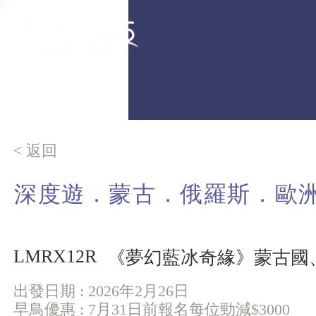
< 返回
深度遊．蒙古．俄羅斯．歐
LMRX12R
《夢幻藍冰奇緣》蒙古國
出發日期 : 2026年2月26日
早鳥優惠 : 7月31日前報名每位勁減$3000