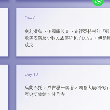
➢ 奧利洪島(安排乘坐氣墊船)

奧利洪島是世界第四⼤湖泊島嶼、西伯利亞
Day 8
的最⼤島 嶼。於奧利洪島四周⽔域展開滑冰
驗，氣墊船是⾙加爾 湖冬天⾮常特別的交通
奧利洪島 > 伊爾庫茨克 > 布裡亞特村莊『
具，相較於⾞輛，氣墊船⾏駛⽅ 向在⾙加爾
歌舞表演及少數民族傳統包子DIY』> 伊爾
冰⾯上較不受結冰狀態所限制，可以安全地 
茲克

⾏經過各個稀少⼈煙的⻆落。沿途可以充分
覽⾙加爾 湖的冰上⾵光美景，依照司機的指
➢ 布⾥亞特村

停靠、拍照，客人可以拍攝藍冰及氣泡冰，
布⾥亞特⼈是分佈在俄羅斯、蒙古國和中國
麗的 景⾊令⼈難以忘懷！

些地⽅的蒙 古族，使⽤布⾥亞特語，村內體
Day 10
到布⾥亞特⼈的歷史及 ⽣活習慣。

➢ 奧利洪島-南端之旅

烏蘭巴托 > 成吉思汗廣場 > 國會⼤廈(外觀) >
⾛⾙加爾湖的南線，看的是蒼茫的⼭脈和透
【伊爾庫茨克】5星級Botique Hotel Hitory 
歷史博物館 > ⽢丹寺

的冰⾯。南 端冰⾯平整通透，像⼀望無際的
級
⼦⼀般，平和、秀美， 在⾙加爾湖南線還可
➢ 成吉思汗廣場

看到這樣⼀種奇觀：氣泡冰。氣泡 冰是來⾃