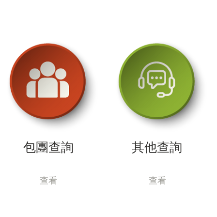
個岩石結構的建築，廣場的中心位置，紀念碑
的整個構造也是蠻突出的，很值得参觀。

烏蘭巴托 (5星級)  Best Western Premier Hotel 或
同級
包團查詢
其他查詢
查看
查看