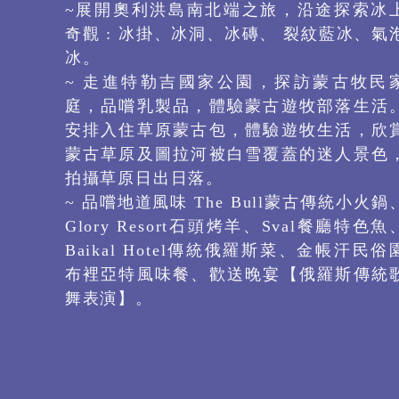
~展開奧利洪島南北端之旅，沿途探索冰
奇觀 : 冰掛、冰洞、冰磚、 裂紋藍冰、氣
冰。
~ 走進特勒吉國家公園，探訪蒙古牧民
庭，品嚐乳製品，體驗蒙古遊牧部落生活
安排入住草原蒙古包，體驗遊牧生活，欣
蒙古草原及圖拉河被白雪覆蓋的迷人景色
拍攝草原日出日落。
~ 品嚐地道⾵味 The Bull蒙古傳統小火鍋
Glory Resort石頭烤羊、Sval餐廳特色魚
Baikal Hotel傳統俄羅斯菜、金帳汗民俗
布裡亞特風味餐、歡送晚宴【俄羅斯傳統
舞表演】。